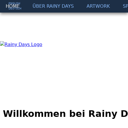
Jump to navigation
ENGLISH
HOME
ÜBER RAINY DAYS
ARTWORK
SP
DEUTSCH
Willkommen bei Rainy 